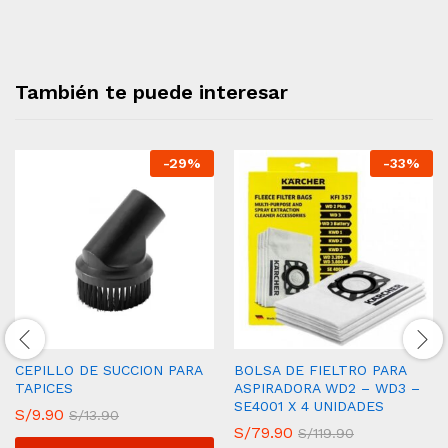
También te puede interesar
-
29
%
-
33
%
CEPILLO DE SUCCION PARA
BOLSA DE FIELTRO PARA
TAPICES
ASPIRADORA WD2 – WD3 –
SE4001 X 4 UNIDADES
S/
9.90
S/
13.90
S/
79.90
S/
119.90