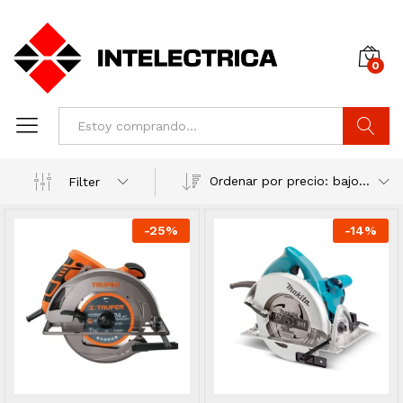
0
Buscar
Ordenar por precio: bajo a alto
Filter
-
25
%
-
14
%