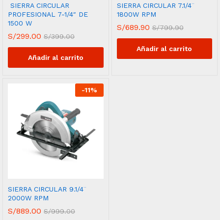
SIERRA CIRCULAR
SIERRA CIRCULAR 7.1/4¨
PROFESIONAL 7-1/4″ DE
1800W RPM
1500 W
S/
689.90
S/
799.90
S/
299.00
S/
399.00
Añadir al carrito
Añadir al carrito
-
11
%
SIERRA CIRCULAR 9.1/4¨
2000W RPM
S/
889.00
S/
999.00