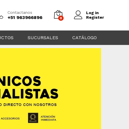
Contactanos
Log in
+51 963966896
Register
0
UCTOS
SUCURSALES
CATÁLOGO