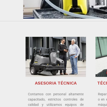
ASESORIA TÉCNICA
TÉC
Contamos con personal altamente
Repar
capacitado, estrictos controles de
o en 
calidad y utilizamos equipos de
máqui