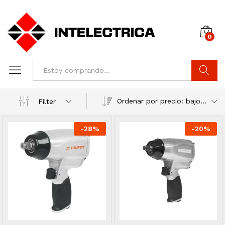
0
Buscar
Ordenar por precio: bajo a alto
Filter
-
28
%
-
20
%