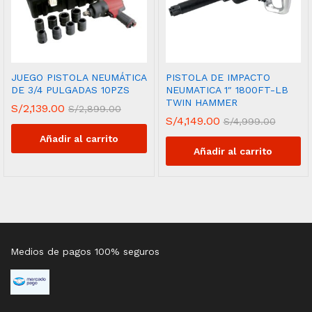
JUEGO PISTOLA NEUMÁTICA
PISTOLA DE IMPACTO
DE 3/4 PULGADAS 10PZS
NEUMATICA 1″ 1800FT-LB
TWIN HAMMER
S/
2,139.00
S/
2,899.00
S/
4,149.00
S/
4,999.00
Añadir al carrito
Añadir al carrito
Medios de pagos 100% seguros