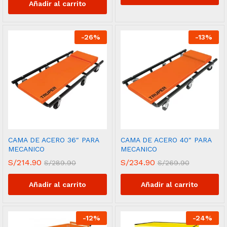
Añadir al carrito
-
26
%
-
13
%
CAMA DE ACERO 36″ PARA
CAMA DE ACERO 40″ PARA
MECANICO
MECANICO
S/
214.90
S/
234.90
S/
289.90
S/
269.90
Añadir al carrito
Añadir al carrito
-
12
%
-
24
%