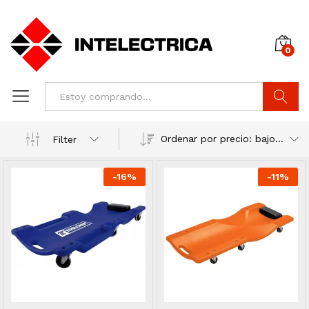
0
Buscar
Ordenar por precio: bajo a alto
Filter
-
16
%
-
11
%