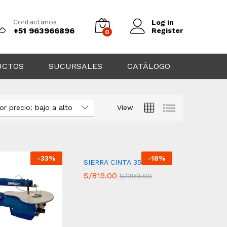
Contactanos
Log in
+51 963966896
Register
0
UCTOS
SUCURSALES
CATÁLOGO
or precio: bajo a alto
View
-
33
%
-
18
%
SIERRA CINTA 350W
S/
S/
819.00
819.00
S/
S/
999.00
999.00