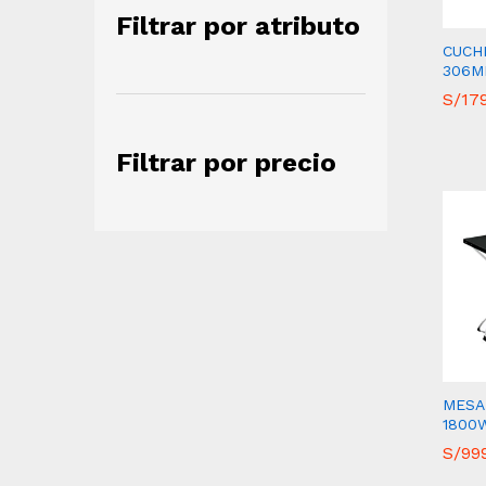
Filtrar por atributo
CUCH
306M
S/
S/
17
17
Filtrar por precio
MESA 
1800
S/
S/
99
99