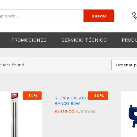
Buscar
PROMOCIONES
SERVICIO TÉCNICO
PROD
Ordenar p
ducts found
-
14
%
-
40
%
SIERRA CALADORA DE
BANCO 85W
S/
S/
419.00
419.00
S/
S/
699.00
699.00