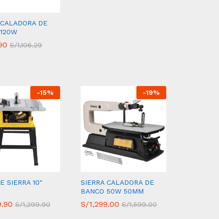
 CALADORA DE
120W
90
90
S/
S/
1,106.29
1,106.29
-
15
%
-
19
%
E SIERRA 10″
SIERRA CALADORA DE
BANCO 50W 50MM
9.90
9.90
S/
S/
1,299.00
1,299.00
S/
S/
1,299.90
1,299.90
S/
S/
1,599.00
1,599.00