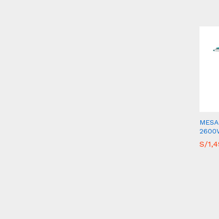
MESA 
2600
S/
S/
1,
1,