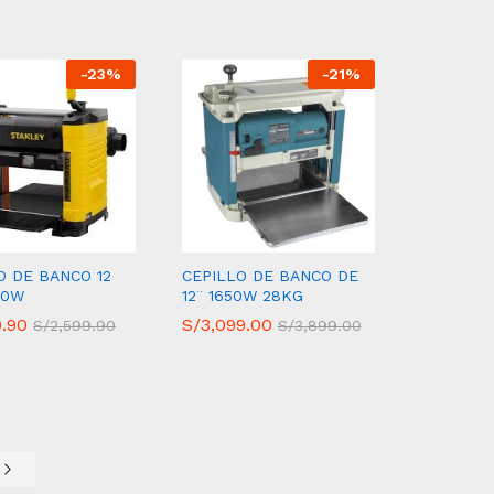
-
23
%
-
21
%
O DE BANCO 12
CEPILLO DE BANCO DE
00W
12¨ 1650W 28KG
9.90
9.90
S/
S/
3,099.00
3,099.00
S/
S/
2,599.90
2,599.90
S/
S/
3,899.00
3,899.00
e