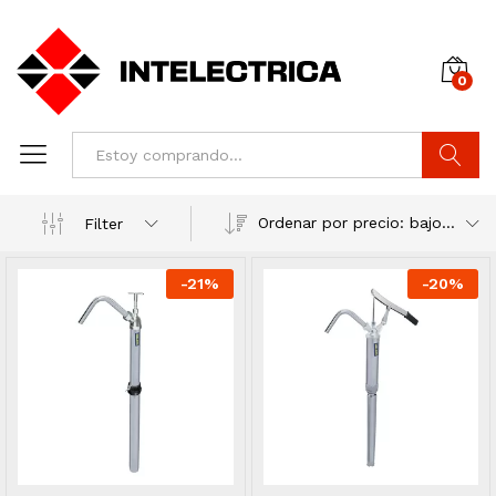
0
Buscar
Ordenar por precio: bajo a alto
Filter
-
21
%
-
20
%