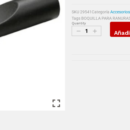
SKU
29541
Categoría
Accesorios
Tags
BOQUILLA PARA RANURA
Quantity
Añadi