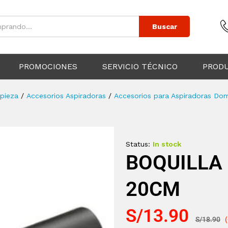
Buscar
PROMOCIONES
SERVICIO TÉCNICO
PROD
pieza
/
Accesorios Aspiradoras
/
Accesorios para Aspiradoras Do
Status:
In stock
BOQUILLA
20CM
S/
13.90
S/
18.90