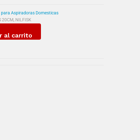
 para Aspiradoras Domesticas
S 20CM
,
NILFISK
r al carrito