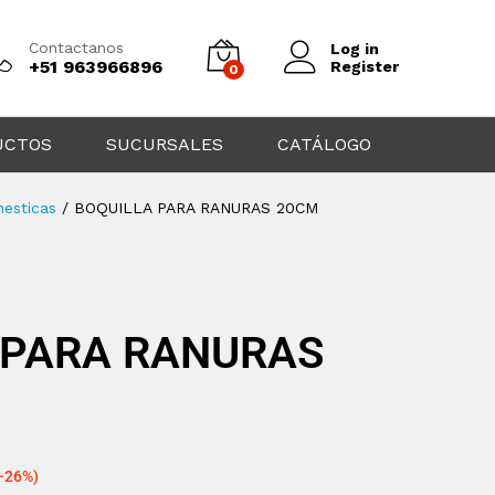
Contactanos
Log in
+51 963966896
Register
0
UCTOS
SUCURSALES
CATÁLOGO
mesticas
/
BOQUILLA PARA RANURAS 20CM
 PARA RANURAS
(-26%)