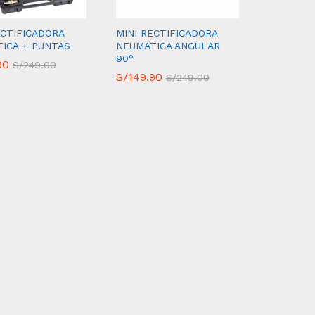
ECTIFICADORA
MINI RECTIFICADORA
ICA + PUNTAS
NEUMATICA ANGULAR
90°
90
90
S/
S/
249.00
249.00
S/
S/
149.90
149.90
S/
S/
249.00
249.00