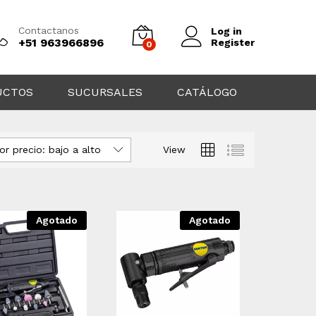
Contactanos
Log in
+51 963966896
Register
0
UCTOS
SUCURSALES
CATÁLOGO
or precio: bajo a alto
View
Agotado
Agotado