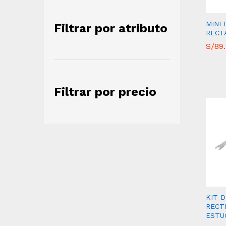
MINI 
Filtrar por atributo
RECT
S/
S/
89
89
Filtrar por precio
KIT D
RECTI
ESTU