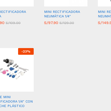
RECTIFICADORA
MINI RECTIFICADORA
MINI R
A
NEUMÁTICA 1/4″
NEUMAT
.90
.90
S/
S/
97.90
97.90
S/
S/
149.
149.
S/
S/
109.00
109.00
S/
S/
129.00
129.00
-
23
%
E MINI
FICADORA 1/4″ CON
CHE PLÁSTICO