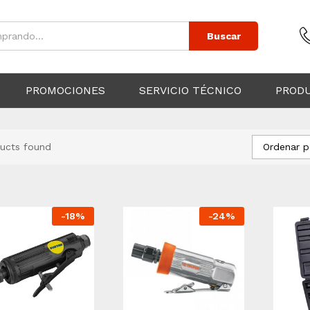
Buscar
PROMOCIONES
SERVICIO TÉCNICO
PROD
Ordenar p
ucts found
-
18
%
-
24
%