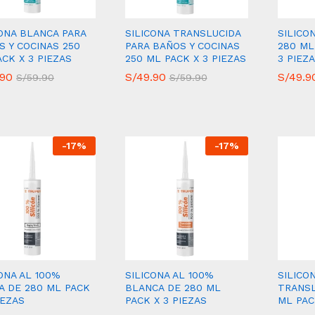
CONA BLANCA PARA
SILICONA TRANSLUCIDA
SILICO
S Y COCINAS 250
PARA BAÑOS Y COCINAS
280 ML
CK X 3 PIEZAS
250 ML PACK X 3 PIEZAS
3 PIEZ
.90
.90
S/
S/
49.90
49.90
S/
S/
49.9
49.9
S/
S/
59.90
59.90
S/
S/
59.90
59.90
-
17
%
-
17
%
ONA AL 100%
SILICONA AL 100%
SILICO
A DE 280 ML PACK
BLANCA DE 280 ML
TRANSL
IEZAS
PACK X 3 PIEZAS
ML PAC