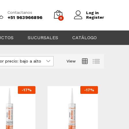
Contactanos
Log in
+51 963966896
Register
0
UCTOS
SUCURSALES
CATÁLOGO
or precio: bajo a alto
View
-
17
%
-
17
%