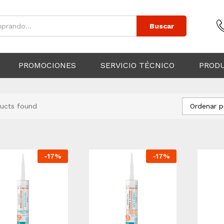
Buscar
PROMOCIONES
SERVICIO TÉCNICO
PROD
Ordenar p
ucts found
-
17
%
-
17
%