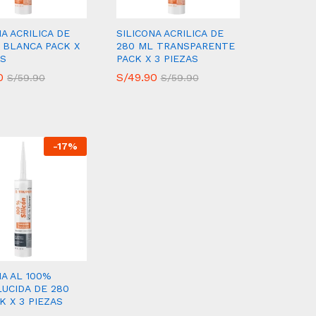
NA ACRILICA DE
SILICONA ACRILICA DE
 BLANCA PACK X
280 ML TRANSPARENTE
AS
PACK X 3 PIEZAS
0
0
S/
S/
49.90
49.90
S/
S/
59.90
59.90
S/
S/
59.90
59.90
-
17
%
NA AL 100%
UCIDA DE 280
K X 3 PIEZAS