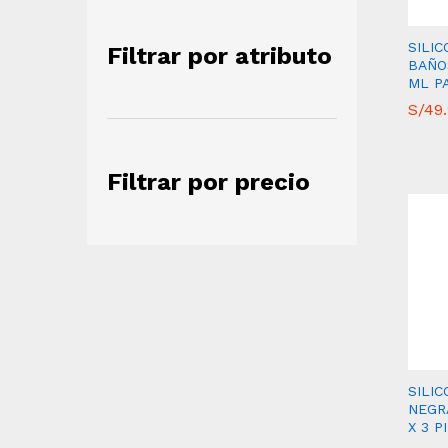
SILI
Filtrar por atributo
BAÑO
ML PA
S/
S/
49
49
Filtrar por precio
SILIC
NEGR
X 3 P