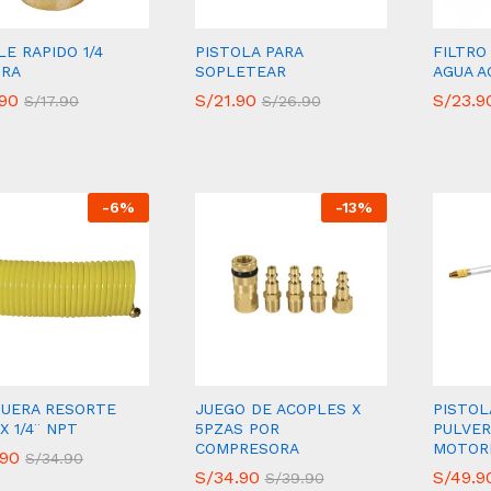
E RAPIDO 1/4
PISTOLA PARA
FILTRO
RA
SOPLETEAR
AGUA A
.90
.90
S/
S/
21.90
21.90
S/
S/
23.9
23.9
S/
S/
17.90
17.90
S/
S/
26.90
26.90
-
6
%
-
13
%
UERA RESORTE
JUEGO DE ACOPLES X
PISTOL
X 1/4¨ NPT
5PZAS POR
PULVER
COMPRESORA
MOTOR
.90
.90
S/
S/
34.90
34.90
S/
S/
34.90
34.90
S/
S/
49.9
49.9
S/
S/
39.90
39.90