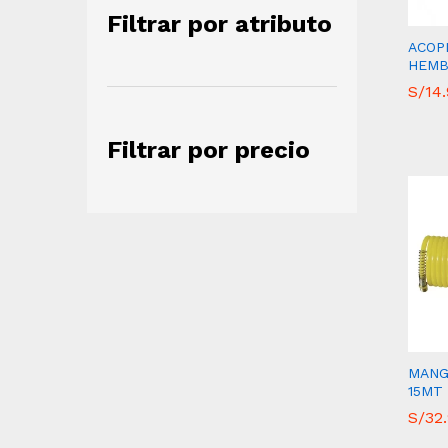
Filtrar por atributo
ACOPL
HEMB
S/
S/
14
14
Filtrar por precio
MANG
15MT 
S/
S/
32
32