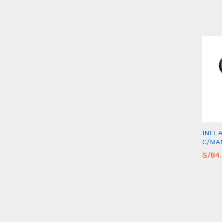
INFL
C/MA
S/
S/
84
84