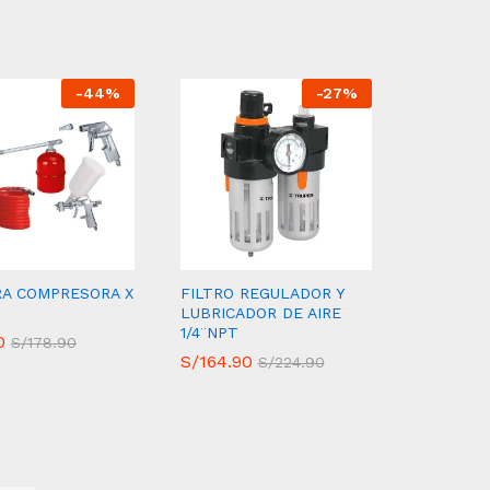
-
44
%
-
27
%
RA COMPRESORA X
FILTRO REGULADOR Y
LUBRICADOR DE AIRE
1/4¨NPT
0
0
S/
S/
178.90
178.90
S/
S/
164.90
164.90
S/
S/
224.90
224.90