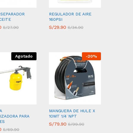
 SEPARADOR
REGULADOR DE AIRE
CEITE
160PSI
0
0
S/
S/
29.90
29.90
S/
S/
27.90
27.90
S/
S/
34.90
34.90
Agotado
-
20
%
A
MANGUERA DE HULE X
IZADORA PARA
10MT 1/4¨NPT
ES
S/
S/
79.90
79.90
S/
S/
99.90
99.90
0
0
S/
S/
69.90
69.90