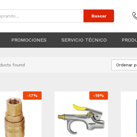
Buscar
PROMOCIONES
SERVICIO TÉCNICO
PROD
Ordenar p
ducts found
-
17
%
-
19
%