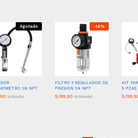
Agotado
-
14
%
ADOR
FILTRO Y REGULADOR DE
KIT PA
NOMETRO 1/4 NPT
PRESION 1/4¨NPT
5 PZAS
.90
.90
S/
S/
89.90
89.90
S/
S/
99.9
99.9
S/
S/
93.90
93.90
S/
S/
104.90
104.90