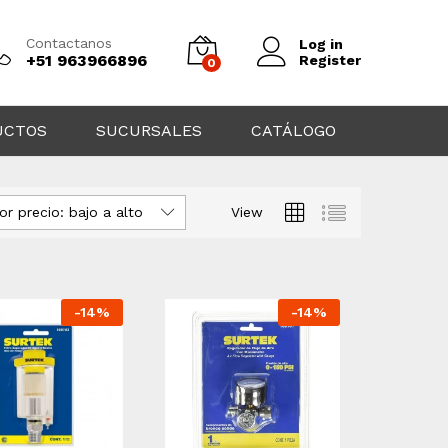
Contactanos
Log in
+51 963966896
Register
0
UCTOS
SUCURSALES
CATÁLOGO
or precio: bajo a alto
View
-
14
%
-
14
%