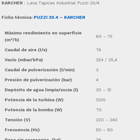
KARCHER
: Lava Tapices Industrial Puzzi 30/4
Ficha técnica:
PUZZI 30.4 – KARCHER
Máximo rendimiento en superficie
60 – 75
(m²/h)
Caudal de aire (l/s)
74
Vacío (mbar/kPa)
254 / 25,4
Caudal de pulverización (l/min)
3
Presión de pulverización (bar)
4
Depósito de agua limpia/sucia (l)
30 – 15
Potencia de la turbina (W)
1200
Potencia de la bomba (W)
70
Tensión (V)
220 – 240
Frecuencia (Hz)
50 – 60
Peso sin accesorios. (kg)
26