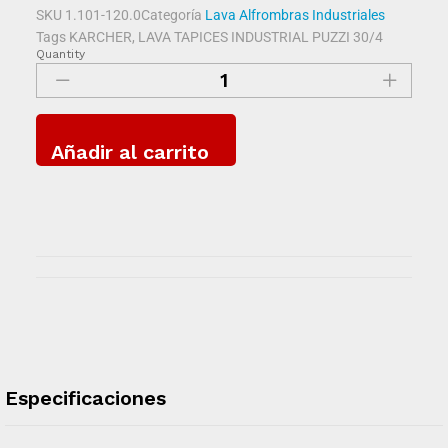
SKU
1.101-120.0
Categoría
Lava Alfrombras Industriales
Tags
KARCHER
,
LAVA TAPICES INDUSTRIAL PUZZI 30/4
Quantity
Añadir al carrito
Especificaciones