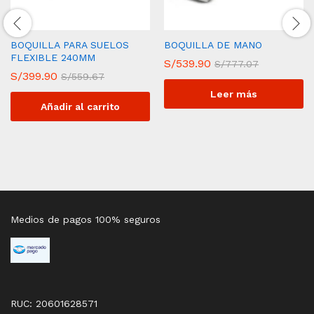
BOQUILLA PARA SUELOS
BOQUILLA DE MANO
FLEXIBLE 240MM
S/
539.90
S/
777.07
S/
399.90
S/
559.67
Leer más
Añadir al carrito
Medios de pagos 100% seguros
RUC: 20601628571