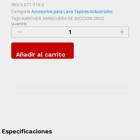
SKU
4.071-516.0
Categoría
Accesorios para Lava Tapíces Industriales
Tags
KARCHER
,
MANGUERA DE SUCCION DN32
Quantity
Añadir al carrito
Especificaciones