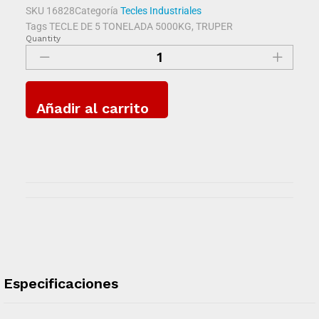
SKU
16828
Categoría
Tecles Industriales
Tags
TECLE DE 5 TONELADA 5000KG
,
TRUPER
Quantity
Añadir al carrito
Especificaciones