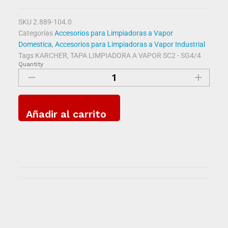
SKU
2.889-104.0
Categorías
Accesorios para Limpiadoras a Vapor
Domestica
,
Accesorios para Limpiadoras a Vapor Industrial
Tags
KARCHER
,
TAPA LIMPIADORA A VAPOR SC2 - SG4/4
Quantity
Añadir al carrito