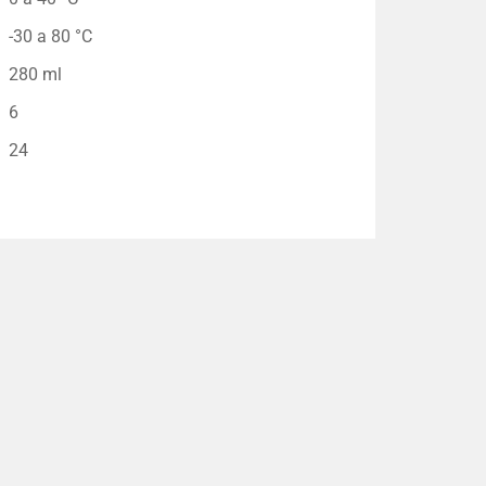
-30 a 80 °C
280 ml
6
24