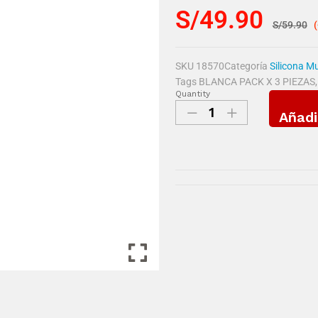
S/
49.90
S/
59.90
SKU
18570
Categoría
Silicona M
Tags
BLANCA PACK X 3 PIEZAS
Quantity
Añadi