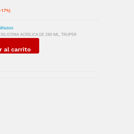
(-17%)
ultiusos
,
SILICONA ACRÍLICA DE 280 ML
,
TRUPER
r al carrito