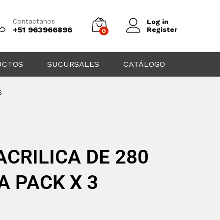
Contactanos
Log in
+51 963966896
Register
0
UCTOS
SUCURSALES
CATÁLOGO
S
ACRILICA DE 280
 PACK X 3