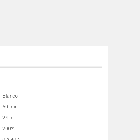
Blanco
60 min
24 h
200%
0 a 40 °C