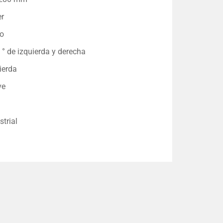
er
vo
 ° de izquierda y derecha
ierda
ve
strial