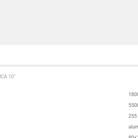
ICA 10″
180
550
255
alum
80×