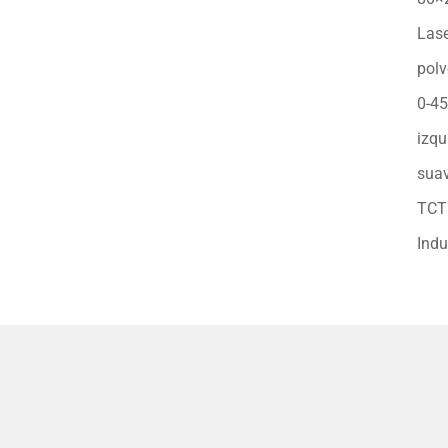
Las
pol
0-45
izqu
sua
TCT
Indu