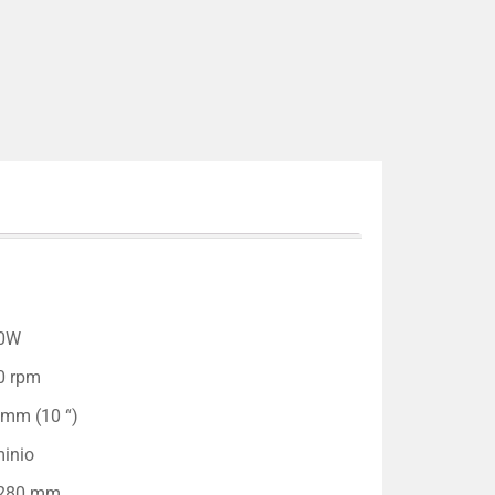
0W
0 rpm
 mm (10 “)
inio
280 mm