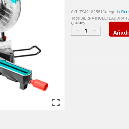
SKU
TS42182551
Categoría
Sier
Tags
SIERRA INGLETEADORA T
Quantity
Añadi