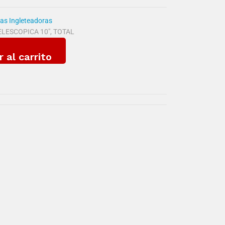
ras Ingleteadoras
ELESCOPICA 10"
,
TOTAL
r al carrito