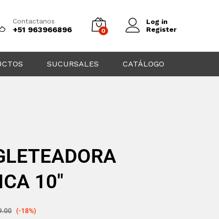
Contactanos
Log in
+51 963966896
Register
0
UCTOS
SUCURSALES
CATÁLOGO
NGLETEADORA
CA 10″
9.00
(-18%)