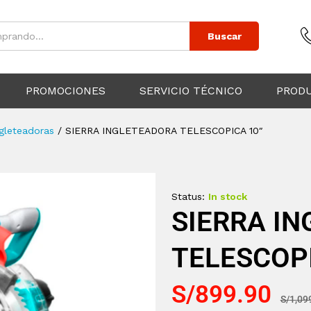
Buscar
PROMOCIONES
SERVICIO TÉCNICO
PROD
ngleteadoras
/
SIERRA INGLETEADORA TELESCOPICA 10″
Status:
In stock
SIERRA I
TELESCOPI
S/
899.90
S/
1,09