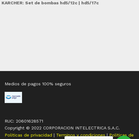
KARCHER: Set de bombas hd5/12c | hd5/17c
Medios de pagos 100% seguros
RUC: 20601628571
Copyright © 2022 CORPORACION INTELECTRICA S.A.C.
Politicas de privacidad
|
Terminos y condiciones
|
Politicas de