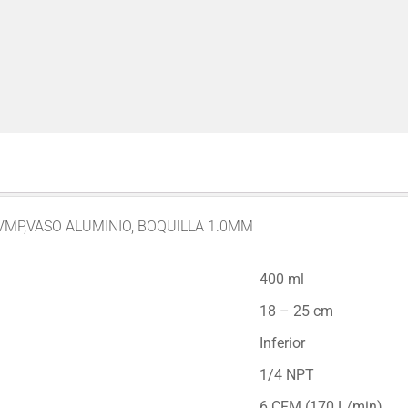
VMP,VASO ALUMINIO, BOQUILLA 1.0MM
400 ml
18 – 25 cm
Inferior
1/4 NPT
6 CFM (170 L/min)