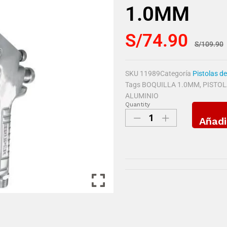
1.0MM
S/
74.90
S/
109.90
SKU
11989
Categoría
Pistolas d
Tags
BOQUILLA 1.0MM
,
PISTOL
ALUMINIO
Quantity
Añadi