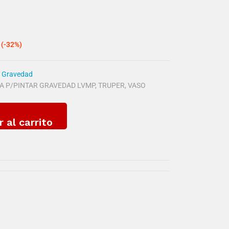
(-32%)
e Gravedad
A P/PINTAR GRAVEDAD LVMP
,
TRUPER
,
VASO
r al carrito