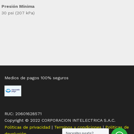
Presión Mínima
30 psi (207 kPa)
Medios de pagos 100% seguros
RUC: 20601628571
Copyright © 2022 CORPORACION INTELECTRICA S.A.C.
Politicas de privacidad
|
Terminos y condiciones
|
Politicas de
devolución
Necesitas ayuda?