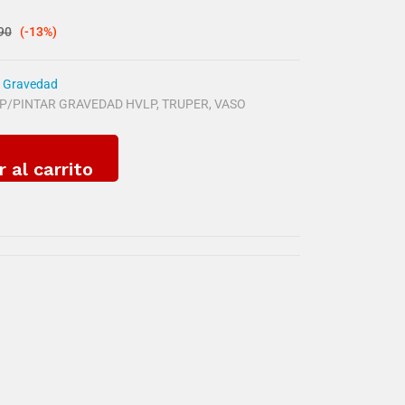
90
(-13%)
e Gravedad
 P/PINTAR GRAVEDAD HVLP
,
TRUPER
,
VASO
r al carrito