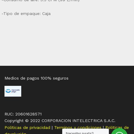
-Tipo de empaque: Caja
Medios de pagos 100% seguros
RUC: 20601628571
Copyright © 2022 CORPORACION INTELECTRICA S.A.C.
Politicas de privacidad
|
Terminos y condiciones
|
Politicas de
devolución
Necesitas ayuda?