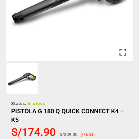
Status:
In stock
PISTOLA G 180 Q QUICK CONNECT K4 –
K5
S/
174.90
S/
209.00
(-16%)