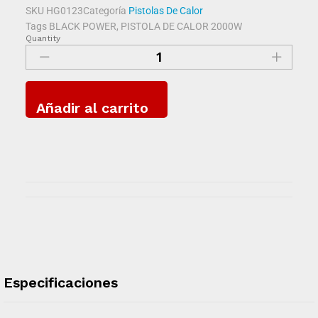
SKU
HG0123
Categoría
Pistolas De Calor
Tags
BLACK POWER
,
PISTOLA DE CALOR 2000W
Quantity
Añadir al carrito
Especificaciones