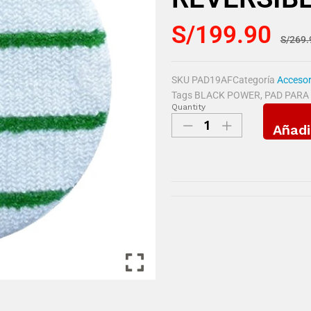
S/
199.90
S/
269.
SKU
PAD19AF
Categoría
Accesor
Tags
BLACK POWER
,
PAD PARA
Quantity
Añadi