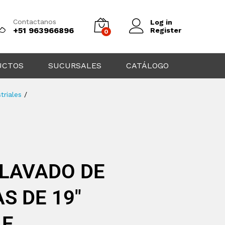
Contactanos
Log in
+51 963966896
Register
0
UCTOS
SUCURSALES
CATÁLOGO
triales
/
 LAVADO DE
S DE 19″
LE