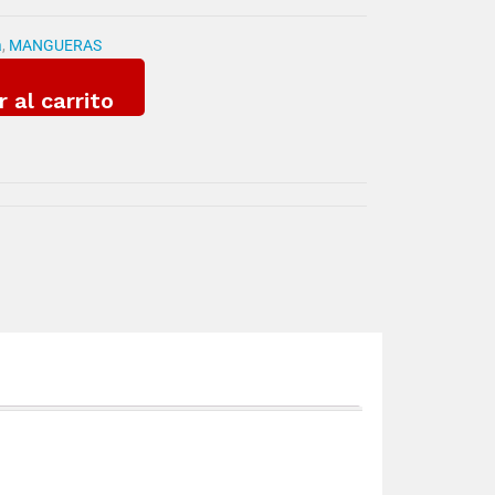
a
,
MANGUERAS
r al carrito