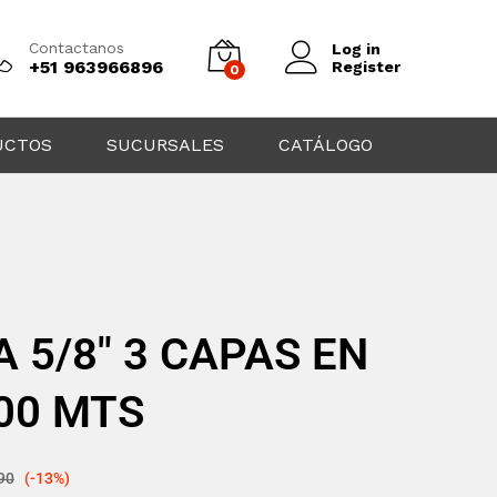
Contactanos
Log in
+51 963966896
Register
0
UCTOS
SUCURSALES
CATÁLOGO
5/8″ 3 CAPAS EN
00 MTS
90
(-13%)