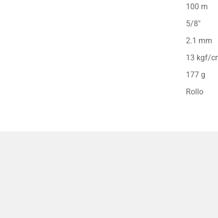
100 m
5/8″
2.1 mm
13 kgf/c
177 g
Rollo