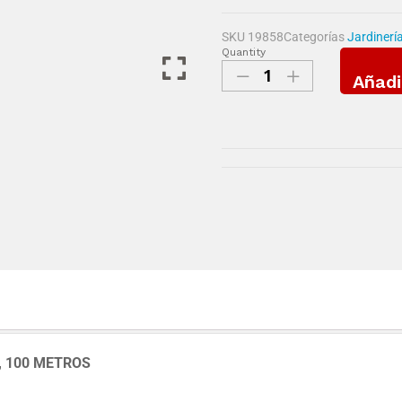
SKU
19858
Categorías
Jardinerí
Quantity
Añadi
, 100 METROS