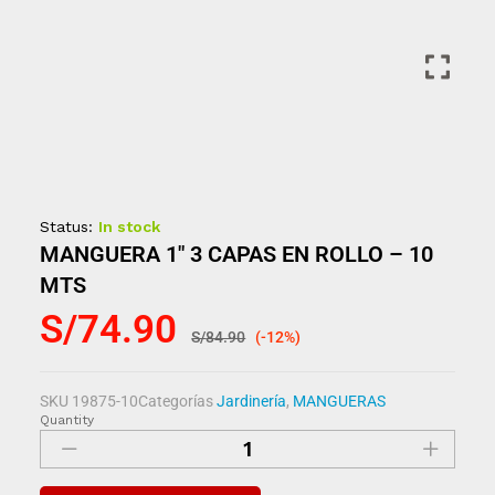
Status:
In stock
MANGUERA 1″ 3 CAPAS EN ROLLO – 10
MTS
S/
74.90
S/
84.90
(-12%)
SKU
19875-10
Categorías
Jardinería
,
MANGUERAS
Quantity