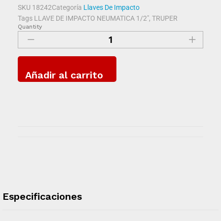
SKU
18242
Categoría
Llaves De Impacto
Tags
LLAVE DE IMPACTO NEUMATICA 1/2"
,
TRUPER
Quantity
Añadir al carrito
Especificaciones