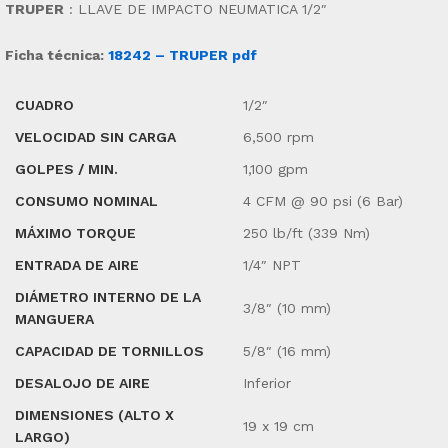
TRUPER
:
LLAVE DE IMPACTO NEUMATICA 1/2″
Ficha técnica:
18242 – TRUPER pdf
CUADRO
1/2″
VELOCIDAD SIN CARGA
6,500 rpm
GOLPES / MIN.
1,100 gpm
CONSUMO NOMINAL
4 CFM @ 90 psi (6 Bar)
MÁXIMO TORQUE
250 lb/ft (339 Nm)
ENTRADA DE AIRE
1/4″ NPT
DIÁMETRO INTERNO DE LA
3/8″ (10 mm)
MANGUERA
CAPACIDAD DE TORNILLOS
5/8″ (16 mm)
DESALOJO DE AIRE
Inferior
DIMENSIONES (ALTO X
19 x 19 cm
LARGO)