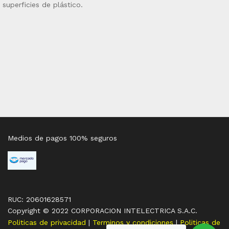
superficies de plástico.
Medios de pagos 100% seguros
RUC: 20601628571
Copyright © 2022 CORPORACION INTELECTRICA S.A.C.
Politicas de privacidad
|
Terminos y condiciones
|
Politicas de