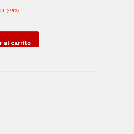
00
(-19%)
r al carrito