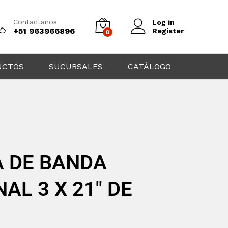
Contactanos
Log in
+51 963966896
Register
0
UCTOS
SUCURSALES
CATÁLOGO
 DE BANDA
AL 3 X 21″ DE