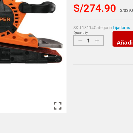
S/
274.90
S/
339.
SKU
13114
Categoría
Lijadoras
Quantity
Añadi