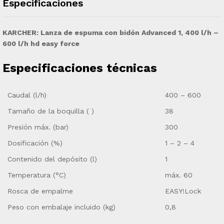
Especificaciones
KARCHER: Lanza de espuma con bidón Advanced 1, 400 l/h –
600 l/h hd easy force
Especificaciones técnicas
Caudal (l/h)
400 – 600
Tamaño de la boquilla ( )
38
Presión máx. (bar)
300
Dosificación (%)
1 – 2 – 4
Contenido del depósito (l)
1
Temperatura (°C)
máx. 60
Rosca de empalme
EASY!Lock
Peso con embalaje incluido (kg)
0,8