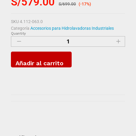
S/
579.00
S/
699.00
(-17%)
SKU
4.112-063.0
Categoría
Accesorios para Hidrolavadoras Industriales
Quantity
Añadir al carrito