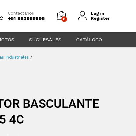
Contactanos
Log in
+51 963966896
Register
0
UCTOS
SUCURSALES
CATÁLOGO
s Industriales
/
TOR BASCULANTE
5 4C