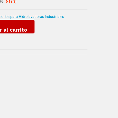
90
(-13%)
orios para Hidrolavadoras Industriales
r al carrito