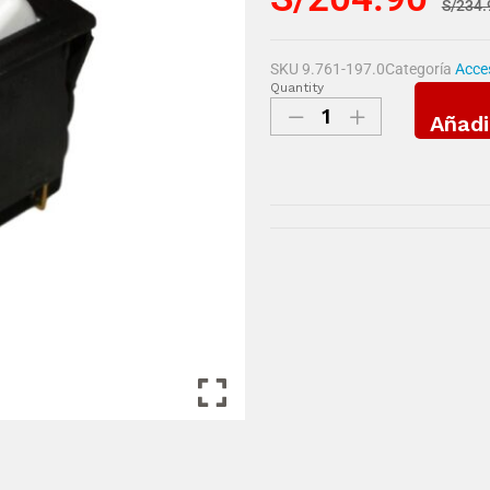
S/
234.
SKU
9.761-197.0
Categoría
Acces
Quantity
Añadi