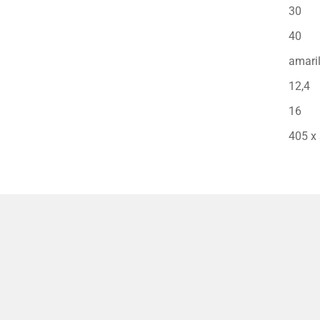
30
40
amaril
12,4
16
405 x