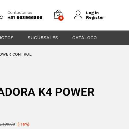
Contactanos
Log in
+51 963966896
Register
0
UCTOS
SUCURSALES
CATÁLOGO
POWER CONTROL
ADORA K4 POWER
2,199.90
(-16%)