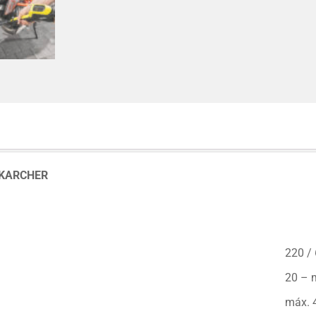
 KARCHER
220 /
20 – 
máx. 