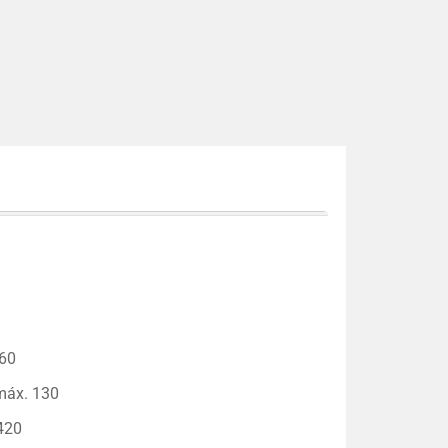
 60
máx. 130
420