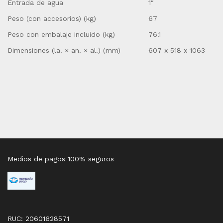
Entrada de agua
1″
Peso (con accesorios) (kg)
67
Peso con embalaje incluido (kg)
76.1
Dimensiones (la. × an. × al.) (mm)
607 x 518 x 1063
Medios de pagos 100% seguros
RUC: 20601628571