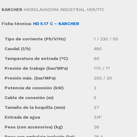
KARCHER
HIDROLAVADORA INDUSTRIAL HD5/17C
Ficha técnica:
HD 5.17 C – KARCHER
Tipo de corriente (Ph/V/Hz)
1 / 230 / 50
Caudal (l/h)
480
Temperatura de entrada (°C)
60
Presión de trabajo (bar/MPa)
170 / 17
Presión máx. (bar/MPa)
200 / 20
Potencia de conexión (kW)
3
Cable de conexión (m)
5
Tamaño de la boquilla (mm)
27
Entrada de agua
3/4″
Peso (con accesorios) (kg)
26
Peso con embalaje incluido (kg)
28,4