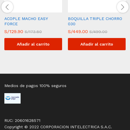
ACOPLE MACHO EASY
BOQUILLA TRIPLE CHORRO
FORCE
030
S/
129.90
S/
449.00
S/
173.80
S/
499.00
Añadir al carrito
Añadir al carrito
Medios de pagos 100% seguros
RUC: 20601628571
Copyright © 2022 CORPORACION INTELECTRICA S.A.C.