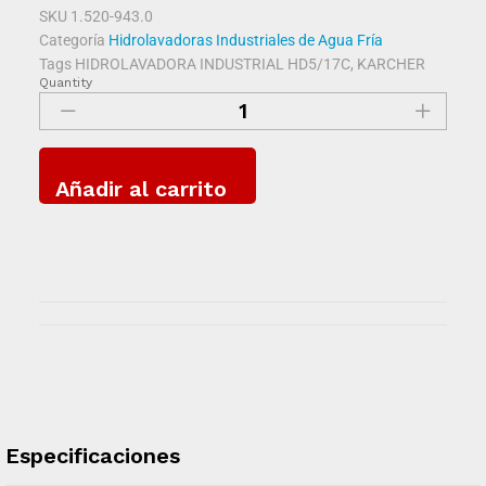
SKU
1.520-943.0
Categoría
Hidrolavadoras Industriales de Agua Fría
Tags
HIDROLAVADORA INDUSTRIAL HD5/17C
,
KARCHER
Quantity
Añadir al carrito
Especificaciones