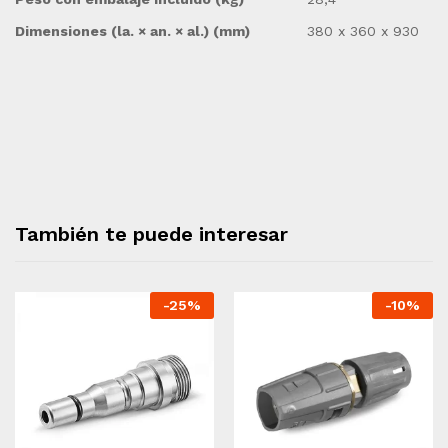
Dimensiones (la. × an. × al.) (mm)
380 x 360 x 930
También te puede interesar
-
25
%
-
10
%