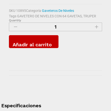
SKU
10895
Categoría
Gaveteros De Niveles
Tags
GAVETERO DE NIVELES CON 64 GAVETAS
,
TRUPER
Quantity
Añadir al carrito
Especificaciones