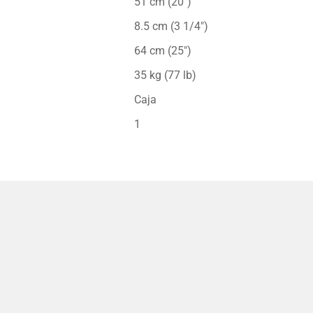
51 cm (20″)
8.5 cm (3 1/4″)
64 cm (25″)
35 kg (77 lb)
Caja
1