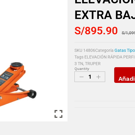
EXTRA BA
S/
895.90
S/
1,09
SKU
14806
Categoría
Gatas Tipo
Tags
ELEVACIÓN RÁPIDA PERFI
3 TN
,
TRUPER
Quantity
Añadi