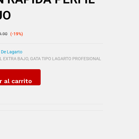
JO
9.90
(-19%)
 De Lagarto
L EXTRA BAJO
,
GATA TIPO LAGARTO PROFESIONAL
r al carrito