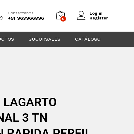
Contactanos
Log in
+51 963966896
Register
0
UCTOS
SUCURSALES
CATÁLOGO
O LAGARTO
NAL 3 TN
 RAPIDA PERFIL