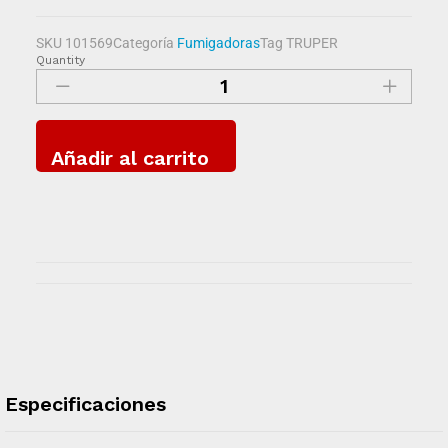
SKU
101569
Categoría
Fumigadoras
Tag
TRUPER
Quantity
Añadir al carrito
Especificaciones