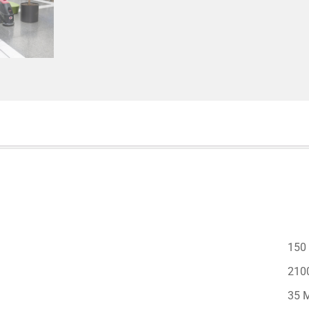
150
210
35 