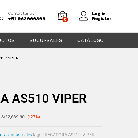
Contactanos
Log in
+51 963966896
Register
0
UCTOS
SUCURSALES
CATÁLOGO
10 VIPER
A AS510 VIPER
S/
22,689.90
(-27%)
oras Industriales
Tags
FREGADORA AS510
,
VIPER