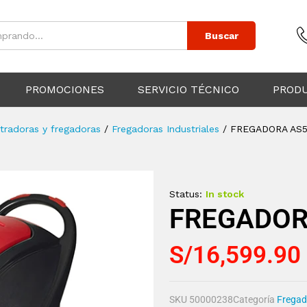
Buscar
PROMOCIONES
SERVICIO TÉCNICO
PROD
tradoras y fregadoras
/
Fregadoras Industriales
/
FREGADORA AS5
Status:
In stock
FREGADOR
S/
16,599.90
SKU
50000238
Categoría
Fregad