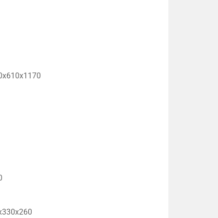
0x610x1170
0
x330x260