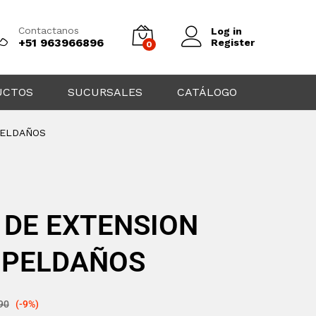
Contactanos
Log in
+51 963966896
Register
0
UCTOS
SUCURSALES
CATÁLOGO
 PELDAÑOS
 DE EXTENSION
20 PELDAÑOS
90
(-9%)