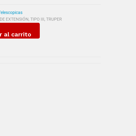
Telescopicas
DE EXTENSIÓN
,
TIPO III
,
TRUPER
r al carrito