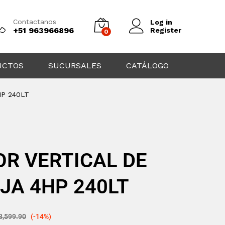
Contactanos
Log in
+51 963966896
Register
0
UCTOS
SUCURSALES
CATÁLOGO
HP 240LT
R VERTICAL DE
AJA 4HP 240LT
3,599.90
(-14%)