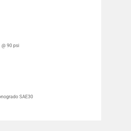
 @ 90 psi
monogrado SAE30