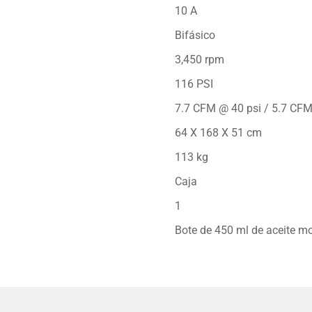
10 A
Bifásico
3,450 rpm
116 PSI
7.7 CFM @ 40 psi / 5.7 CFM
64 X 168 X 51 cm
113 kg
Caja
1
Bote de 450 ml de aceite 