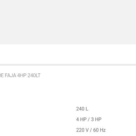
DE FAJA 4HP 240LT
240 L
4 HP / 3 HP
220 V / 60 Hz