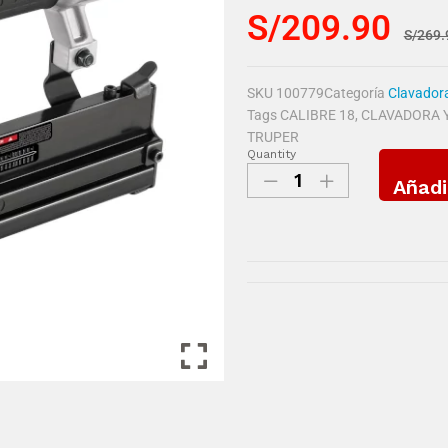
S/
209.90
S/
269.
SKU
100779
Categoría
Clavador
Tags
CALIBRE 18
,
CLAVADORA 
TRUPER
Quantity
Añadi