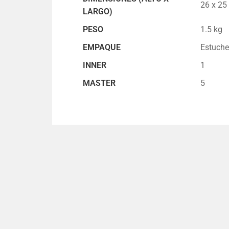
26 x 25
LARGO)
PESO
1.5 kg
EMPAQUE
Estuche
INNER
1
MASTER
5