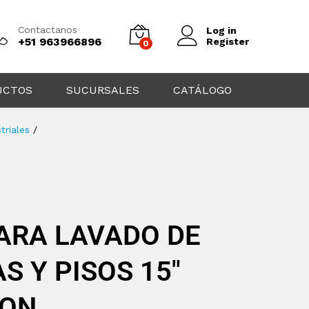
Contactanos
Log in
+51 963966896
Register
0
UCTOS
SUCURSALES
CATÁLOGO
triales
/
ARA LAVADO DE
 Y PISOS 15″
LON