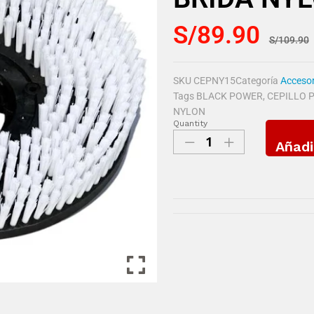
S/
89.90
S/
109.90
SKU
CEPNY15
Categoría
Accesor
Tags
BLACK POWER
,
CEPILLO P
NYLON
Quantity
Añadi