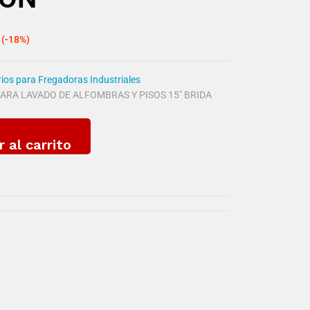
(-18%)
ios para Fregadoras Industriales
ARA LAVADO DE ALFOMBRAS Y PISOS 15" BRIDA
r al carrito