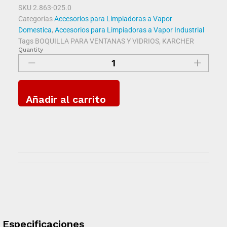
SKU
2.863-025.0
Categorías
Accesorios para Limpiadoras a Vapor
Domestica
,
Accesorios para Limpiadoras a Vapor Industrial
Tags
BOQUILLA PARA VENTANAS Y VIDRIOS
,
KARCHER
Quantity
Añadir al carrito
Especificaciones