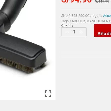
S/
119.90
SKU
2.863-260.0
Categoría
Acces
Tags
KARCHER
,
MANGUERA NT30
Quantity
Añadi