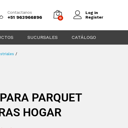
Contactanos
Log in
+51 963966896
Register
0
UCTOS
SUCURSALES
CATÁLOGO
striales
/
 PARA PARQUET
RAS HOGAR