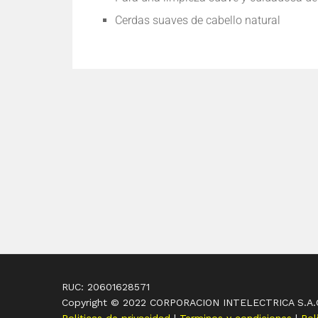
Cerdas suaves de cabello natural
RUC: 20601628571
Copyright © 2022 CORPORACION INTELECTRICA S.A.
Politicas de privacidad
|
Terminos y condiciones
|
Pol