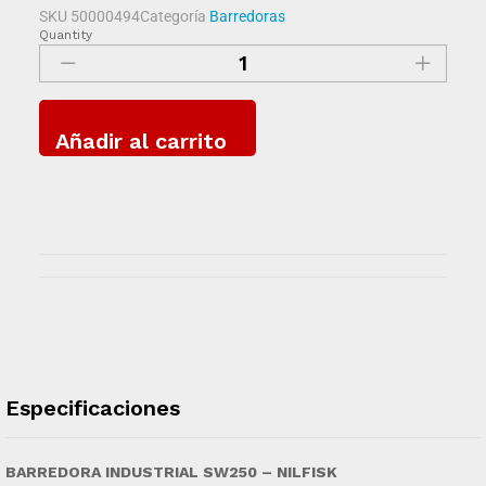
SKU
50000494
Categoría
Barredoras
Quantity
Añadir al carrito
Especificaciones
BARREDORA INDUSTRIAL SW250
– NILFISK