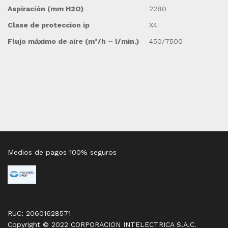
Aspiración (mm H2O)
2280
Clase de proteccion ip
X4
Flujo máximo de aire (m³/h – l/min.)
450/7500
Medios de pagos 100% seguros
RUC: 20601628571
Copyright © 2022 CORPORACION INTELECTRICA S.A.C.