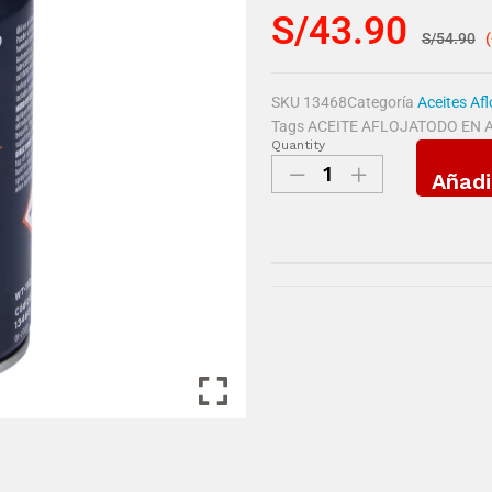
S/
43.90
S/
54.90
SKU
13468
Categoría
Aceites Af
Tags
ACEITE AFLOJATODO EN A
Quantity
Añadi