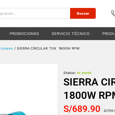
Buscar
PROMOCIONES
SERVICIO TÉCNICO
PROD
rculares
/
SIERRA CIRCULAR 7.1/4¨ 1800W RPM
Status:
In stock
SIERRA CI
1800W RP
S/
689.90
S/
799.