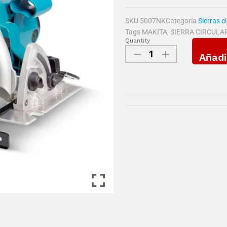
SKU
5007NK
Categoría
Sierras c
Tags
MAKITA
,
SIERRA CIRCULAR
Quantity
Añadi