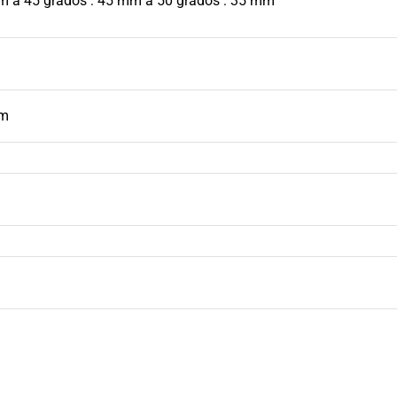
mm a 45 grados : 45 mm a 50 grados : 35 mm
mm