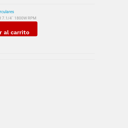
irculares
 7.1/4¨ 1800W RPM
r al carrito