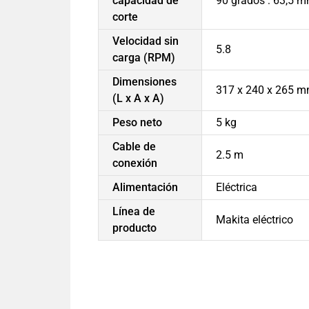
capacidad de
90 grados : 63,5 
corte
Velocidad sin
5.8
carga (RPM)
Dimensiones
317 x 240 x 265 
(L x A x A)
Peso neto
5 kg
Cable de
2.5 m
conexión
Alimentación
Eléctrica
Línea de
Makita eléctrico
producto