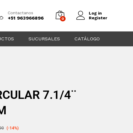
Contactanos
Log in
+51 963966896
Register
0
UCTOS
SUCURSALES
CATÁLOGO
RCULAR 7.1/4¨
M
90
(-14%)