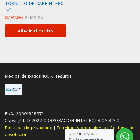
TORNILLO DE CARPINTERO
16″
S/
92.90
S/
109.90
Añadir al carrito
Medios de pagos 100% seguros
RUC: 20601628571
Copyright © 2022 CORPORACION INTELECTRICA S.A.C.
Politicas de privacidad
|
Terminos y condiciones
|
Politicas de
devolución
Necesitas ayuda?
Chatea con nosotros