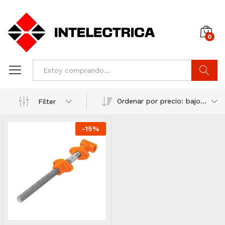
0
Buscar
Ordenar por precio: bajo a alto
Filter
-
15
%